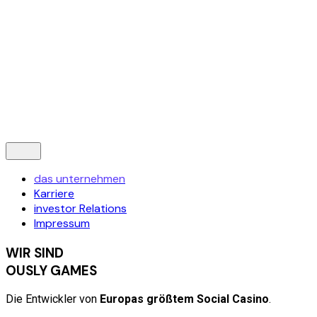
© 2019-2024 Ously Games GmbH. Alle Rechte vorbehalten
Datenschutz
|
Impressum
Folge uns
—
Kontaktiere uns
das unternehmen
Karriere
investor Relations
Impressum
WIR SIND
OUSLY GAMES
Die Entwickler von
Europas größtem Social Casino
.