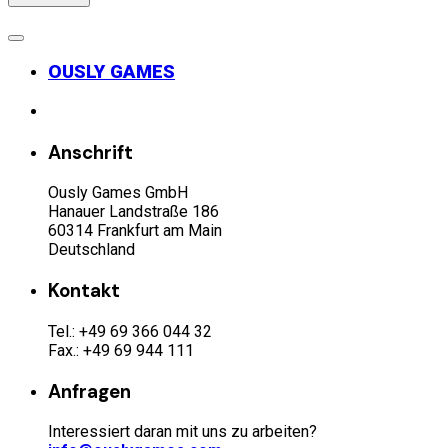
OUSLY GAMES
Anschrift
Ously Games GmbH
Hanauer Landstraße 186
60314 Frankfurt am Main
Deutschland
Kontakt
Tel.: +49 69 366 044 32
Fax.: +49 69 944 111
Anfragen
Interessiert daran mit uns zu arbeiten?