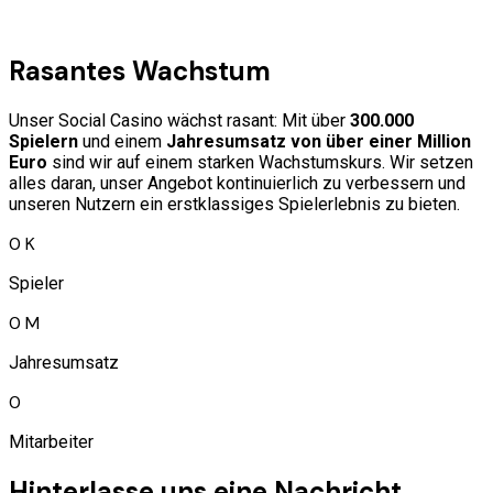
Rasantes Wachstum
Unser Social Casino wächst rasant: Mit über
300.000
Spielern
und einem
Jahresumsatz von über einer Million
Euro
sind wir auf einem starken Wachstumskurs. Wir setzen
alles daran, unser Angebot kontinuierlich zu verbessern und
unseren Nutzern ein erstklassiges Spielerlebnis zu bieten.
0
K
Spieler
0
M
Jahresumsatz
0
Mitarbeiter
Hinterlasse uns eine Nachricht