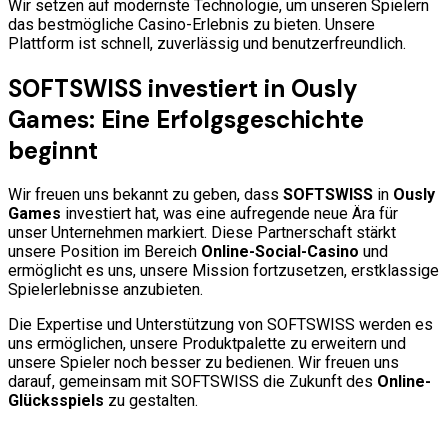
Wir setzen auf modernste Technologie, um unseren Spielern
das bestmögliche Casino-Erlebnis zu bieten. Unsere
Plattform ist schnell, zuverlässig und benutzerfreundlich.
SOFTSWISS investiert in Ously
Games: Eine Erfolgsgeschichte
beginnt
Wir freuen uns bekannt zu geben, dass
SOFTSWISS
in
Ously
Games
investiert hat, was eine aufregende neue Ära für
unser Unternehmen markiert. Diese Partnerschaft stärkt
unsere Position im Bereich
Online-Social-Casino
und
ermöglicht es uns, unsere Mission fortzusetzen, erstklassige
Spielerlebnisse anzubieten.
Die Expertise und Unterstützung von SOFTSWISS werden es
uns ermöglichen, unsere Produktpalette zu erweitern und
unsere Spieler noch besser zu bedienen. Wir freuen uns
darauf, gemeinsam mit SOFTSWISS die Zukunft des
Online-
Glücksspiels
zu gestalten.