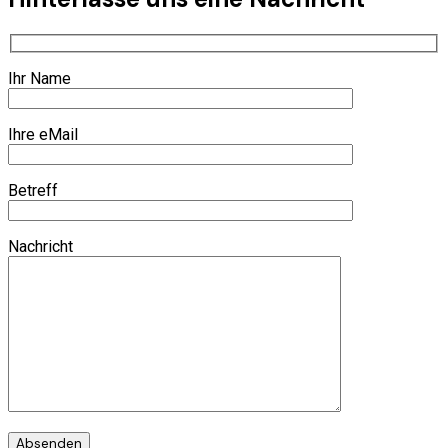
Ihr Name
Ihre eMail
Betreff
Nachricht