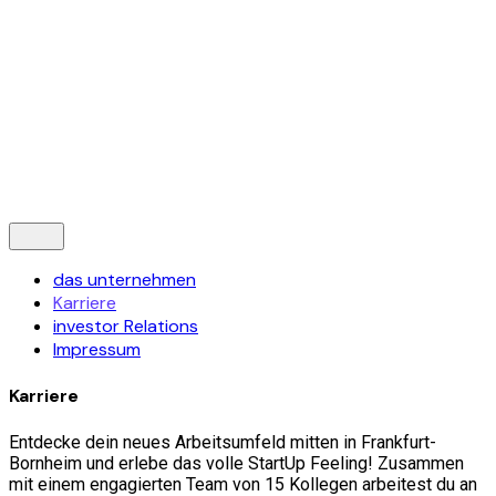
© 2019-2024 Ously Games GmbH. Alle Rechte vorbehalten
Datenschutz
|
Impressum
Folge uns
—
Kontaktiere uns
das unternehmen
Karriere
investor Relations
Impressum
Karriere
Entdecke dein neues Arbeitsumfeld mitten in Frankfurt-
Bornheim und erlebe das volle StartUp Feeling! Zusammen
mit einem engagierten Team von 15 Kollegen arbeitest du an