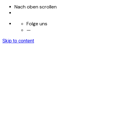
Nach oben scrollen
Folge uns
—
Skip to content
OUSLY GAMES
OUSLY GAMES
OUSLY GAMES
das unternehmen
Karriere
investor Relations
Impressum
das unternehmen
Karriere
investor Relations
Impressum