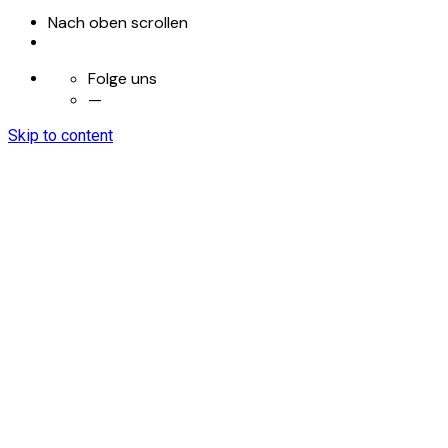
Nach oben scrollen
Folge uns
—
Skip to content
OUSLY GAMES
OUSLY GAMES
OUSLY GAMES
das unternehmen
Karriere
investor Relations
Impressum
das unternehmen
Karriere
investor Relations
Impressum