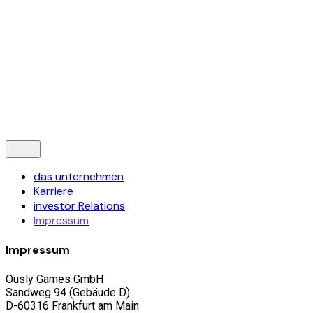
© 2019-2024 Ously Games GmbH. Alle Rechte vorbehalten
Datenschutz
|
Impressum
Folge uns
—
Kontaktiere uns
das unternehmen
Karriere
investor Relations
Impressum
Impressum
Ously Games GmbH
Sandweg 94 (Gebäude D)
D-60316 Frankfurt am Main